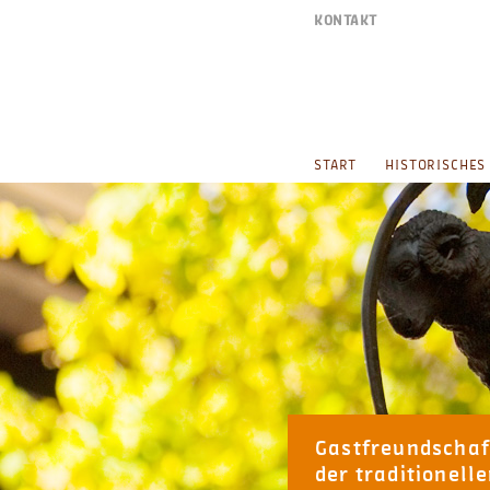
KONTAKT
italiano
START
HISTORISCHES
Gastfreundschaf
der traditionelle